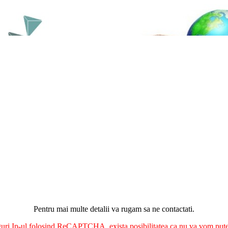
Pentru mai multe detalii va rugam sa ne contactati.
nguri Ip-ul folosind ReCAPTCHA, exista posibilitatea ca nu va vom putea 